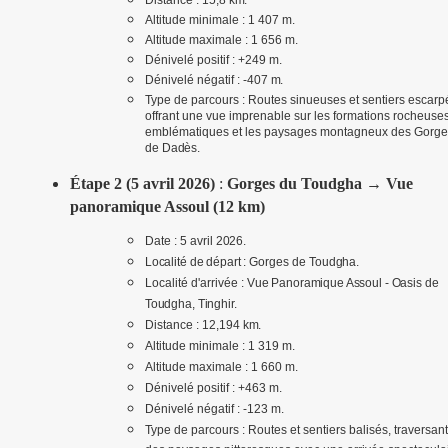
Altitude minimale : 1 407
m.
Altitude maximale : 1 656
m.
Dénivelé positif : +249
m.
Dénivelé négatif : -407
m.
Type de parcours : Routes sinueuses et sentiers escarp
offrant une vue imprenable sur les formations rocheuse
emblématiques et les paysages montagneux des Gorge
de
Dadès.
Étape 2 (5 avril 2026)
:
Gorges du Toudgha →
Vue
panoramique Assoul (12 km)
Date : 5 avril
2026.
Localité de départ :
Gorges de
Toudgha.
Localité d'arrivée :
Vue Panoramique Assoul - Oasis de
Toudgha, Tinghir.
Distance : 12,194
km.
Altitude minimale : 1 319
m.
Altitude maximale : 1 660
m.
Dénivelé positif : +463
m.
Dénivelé négatif : -123
m.
Type de parcours : Routes et sentiers balisés, traversant